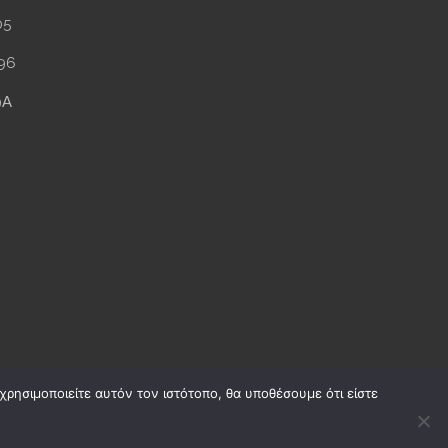
05
96
9Α
ρησιμοποιείτε αυτόν τον ιστότοπο, θα υποθέσουμε ότι είστε
00297701