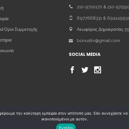
210-9700170
&
210-97551
κή
6977668331
&
69414993
αιρία
Λεωφόρος Δημοκρατίας 5
κοί Όροι Συμμετοχής
ατήρια
bonustrv@gmail.com
οινωνία
SOCIAL MEDIA
φέρουμε την καλύτερη εμπειρία στον ιστότοπό μας. Εάν συνεχίσετε να χ
ικανοποιημένοι με αυτόν.
ravel © 2021 – All Rights Reserved | Αρ. Άδειας ΕΟΤ 0206Ε610
Εντάξει