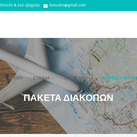
700170 & 210-9755105
bonustrv@gmail.com
ΑΡΧΙΚΉ
ΕΛΛΆΔΑ
ΕΞΩΤΕΡΙΚΌ
ΕΟΡΤΈΣ – ΑΡΓΊΕ
ΠΑΚΕΤΑ ΔΙΑΚΟΠΩΝ