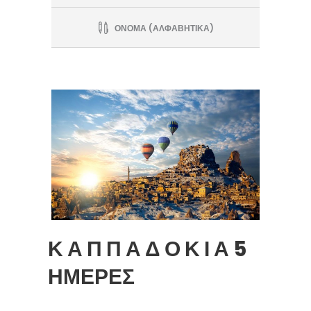
ΟΝΟΜΑ (ΑΛΦΑΒΗΤΙΚΑ)
Κ Α Π Π Α Δ Ο Κ Ι Α 5
ΗΜΕΡΕΣ