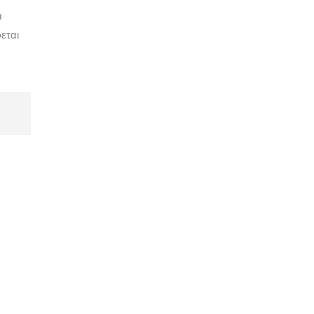
α
εται