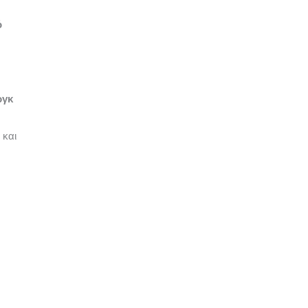
ό
ργκ
 και