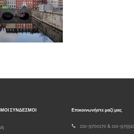
ΙΜΟΙ ΣΥΝΔΕΣΜΟΙ
Επικοινωνήστε μαζί μας
210-9700170
&
210-97551
κή