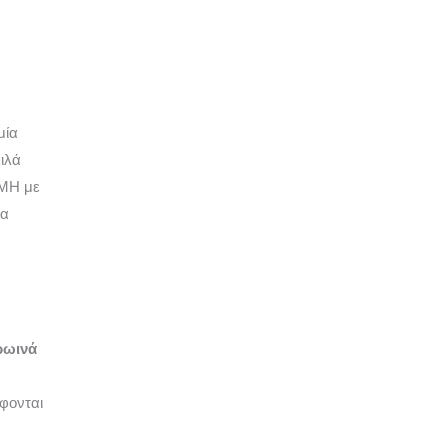
μία
ιλά
ΜΗ με
ία
ρωινά
φονται