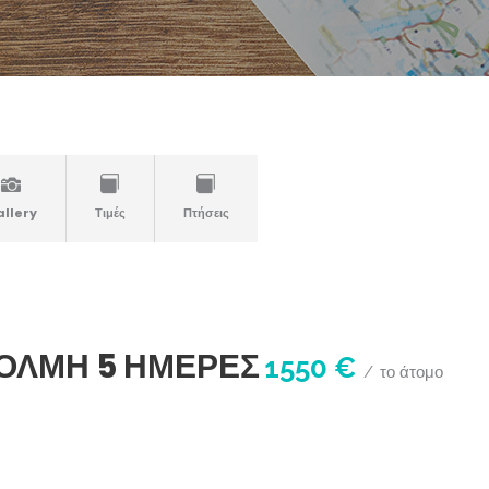
llery
Τιμές
Πτήσεις
ΌΛΜΗ 5 ΗΜΈΡΕΣ
1550 €
το άτομο