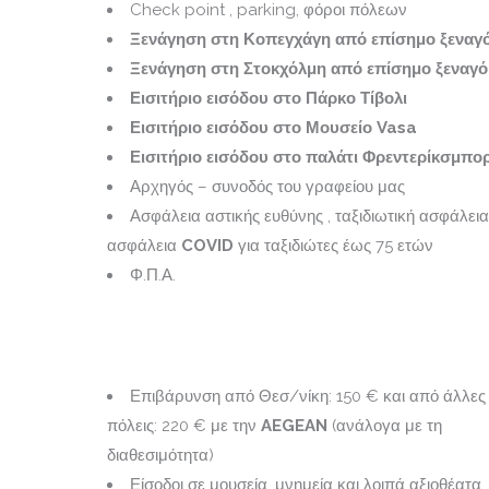
Check point , parking, φόροι πόλεων
Ξενάγηση στη Κοπεγχάγη από επίσημο ξεναγ
Ξενάγηση στη Στοκχόλμη από επίσημο ξεναγό
Εισιτήριο εισόδου στο Πάρκο Τίβολι
Εισιτήριο εισόδου στο Μουσείο
Vasa
Εισιτήριο εισόδου στο
παλάτι Φρεντερίκσμπο
Αρχηγός – συνοδός του γραφείου μας
Ασφάλεια αστικής ευθύνης , ταξιδιωτική ασφάλεια
ασφάλεια
COVID
για ταξιδιώτες έως 75 ετών
Φ.Π.Α.
Επιβάρυνση από Θεσ/νίκη: 150 € και από άλλες
πόλεις: 220 € με την
AEGEAN
(ανάλογα με τη
διαθεσιμότητα)
Είσοδοι σε μουσεία, μνημεία και λοιπά αξιοθέατα