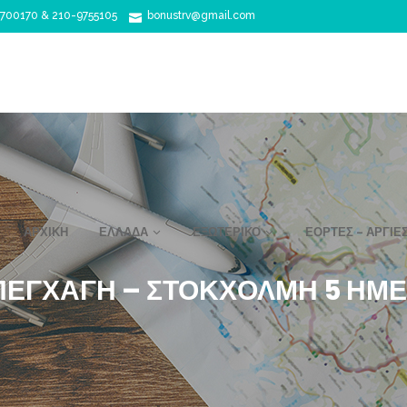
700170 & 210-9755105
bonustrv@gmail.com
ΑΡΧΙΚΉ
ΕΛΛΆΔΑ
ΕΞΩΤΕΡΙΚΌ
ΕΟΡΤΈΣ – ΑΡΓΊΕ
ΕΓΧΆΓΗ – ΣΤΟΚΧΌΛΜΗ 5 ΗΜ