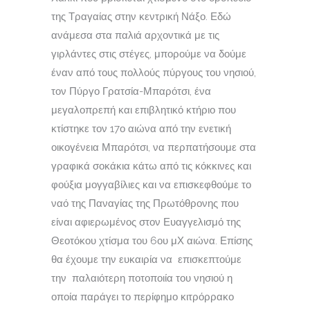
της Τραγαίας στην κεντρική Νάξο. Εδώ
ανάμεσα στα παλιά αρχοντικά με τις
γιρλάντες στις στέγες, μπορούμε να δούμε
έναν από τους πολλούς πύργους του νησιού,
τον Πύργο Γρατσία-Μπαρότσι, ένα
μεγαλοπρεπή και επιβλητικό κτήριο που
κτίστηκε τον 17ο αιώνα από την ενετική
οικογένεια Μπαρότσι, να περπατήσουμε στα
γραφικά σοκάκια κάτω από τις κόκκινες και
φούξια μογγαβίλιες και να επισκεφθούμε το
ναό της Παναγίας της Πρωτόθρονης που
είναι αφιερωμένος στον Ευαγγελισμό της
Θεοτόκου χτίσμα του 6ου μΧ αιώνα. Επίσης
θα έχουμε την ευκαιρία να επισκεπτούμε
την παλαιότερη ποτοποιία του νησιού η
οποία παράγει το περίφημο κιτρόρρακο