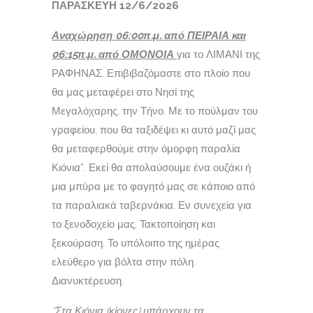
ΠΑΡΑΣΚΕΥΗ 12/6/2026
Αναχώρηση 06:00π.μ. από ΠΕΙΡΑΙΑ και
06:15π.μ. από ΟΜΟΝΟΙΑ
για το ΛΙΜΑΝΙ της
ΡΑΦΗΝΑΣ. Επιβιβαζόμαστε στο πλοίο που
θα μας μεταφέρει στο Νησί της
Μεγαλόχαρης, την Τήνο. Με το πούλμαν του
γραφείου, που θα ταξιδέψει κι αυτό μαζί μας
θα μεταφερθούμε στην όμορφη παραλία
Κιόνια*. Εκεί θα απολαύσουμε ένα ουζάκι ή
μια μπύρα με το φαγητό μας σε κάποιο από
τα παραλιακά ταβερνάκια. Εν συνεχεία για
το ξενοδοχείο μας, Τακτοποίηση και
ξεκούραση. Το υπόλοιπο της ημέρας
ελεύθερο για βόλτα στην πόλη.
Διανυκτέρευση.
*Στα Κιόνια (κίονες) υπάρχουν τα