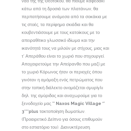
ναό της της Θεοτόκου, θα πιούμε καφεδάκι
κάτω από τη δροσιά των πλατάνων, θα
περπατήσουμε ανάμεσα από τα σοκάκια με
τις στοές, τα περίφημα σκιάδια και θα
κουβεντιάσουμε με τους κατοίκους με το
απειραθίτικο γλωσσικό ιδίωμα και την
ικανότητά τους να μιλούν με στίχους, μιας και
τ’ Απεράθου είναι το χωριό που στιχουργεί.
Αποχαιρετούμε την Απείρανθο που μαζί με
το χωριό Κόρωνος ήταν οι περιοχές όπου
γινόταν η αμόμαξη ενός πετρώματος που
στην τοπική διάλεκτο ονομάζεται σμυρίγλι
δηλ. της σμύριδας και αναχωρούμε για το
ξενοδοχείο μας
’’
Naxos
Magic
Village
‘’
3***
plus
τακτοποίηση δωματίων.
(Προαιρετικό Δείπνο για όσους επιθυμούν
στο εστιατόριο του). Διανυκτέρευση.