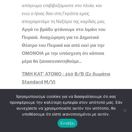
απόγευμα επιβιβαζόμαστε στο πλοίο, και
ενώ ο ήλιος δύει στη Γκρόττα εμείς
αποχαιρετάμε τη Ναξάρα της καρδιάς μας.
Αργά το βράδυ φτάνουμε στο λιμάνι του
Πειραιά. Αναχώρηση για το Δημοτικό
Θέατρο του Πειραιά και από εκεί για την
ΟΜΟΝΟΙΑ με την υπόσχεση ότι κάποια
μέρα θα ξανασυναντηθούμε…
ΤΙΜΗ ΚΑΤ’ ΑΤΟΜΟ :
250
B
/Β (Σε δωμάτια
Standard
M
/
V
)
ΤΙΜΗ ΚΑΤ’ ΑΤΟΜΟ :
280
B
/Β (Σε
Χρησιμοποιούμε cookies για να διασφαλίσουμε ότι σας
προσφέρουμε την καλύτερη εμπειρία στον ιστότοπό μας. Εάν
δωμάτια
Deluxe
S
/
V
)
συνεχίσετε να χρησιμοποιείτε αυτόν τον ιστότοπο, θα
υποθέσουμε ότι είστε ικανοποιημένοι με αυτόν.
ΠΕΡΙΛΑΜΒΑΝΕΙ:
1) Το εισιτήριο του
πούλμαν, 2) το ξενοδοχείο ‘
’
Naxos
Magic
Εντάξει
Village
‘’ 3***
plus
σε δίκλινα δωμάτια