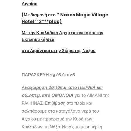
Αιγαίου
(
Με
διαμονή
στο
‘’ Naxos Magic Village
Hotel ‘’ 3***plus)
Με την Κυκλαδική Αρχιτεκτονική και την
Εκπληκτική Θέα
στο Λιμάνι και στην Χώρα της Ναξου
ΠΑΡΑΣΚΕΥΗ 19/6/2026
Αναχώρηση 06:30π.μ. από ΠΕΙΡΑΙΑ και
06:45π.μ. από ΟΜΟΝΟΙΑ
για το ΛΙΜΑΝΙ της
ΡΑΦΗΝΑΣ. Επιβίβαση στο πλοίο και
σαλπάρουμε στα καταγάλανα νερά του
Αιγαίου με προορισμό την Κυρά των
Κυκλάδων, τη Νάξο. Νωρίς το μεσημέρι η