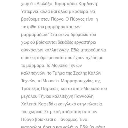
χωριά «Βωλάξ», Ταραμπάδο, Καρδιανή,
Υστέρνια, αλλά και άλλα μικρότερα, θα
βρεθούμε στον Πύργο. Ο Πύργος είναι η
πατρίδα του μαρμάρου και των
μαρμαράδων.* Στα στενά δρομάκια του
χωριού βρίσκονται δεκάδες εργαστήρια
σύγχρονων καλλιτεχνών. Εδώ μπορούμε να
επισκεφτούμε μουσεία που έχουν σχέση με
το μάρμαρο. Το Μουσείο Τηνίων
καλλιτεχνών, το Τμήμα της Σχολής Καλών
Τεχνών, το Μουσείο Μαρμαροτεχνίας της
Τράπεζας Πειραιώς και το σπίτι-Μουσείο του
μεγάλου Τήνιου καλλιτέχνη Γιαννούλη
Χαλεπά. Καφεδάκι και γλυκό στην πλατεία
του χωριού. Σε μικρή απόσταση από τον
Πύργο βρίσκεται ο Πάνορμος. Ένα
ψαροχώρι ήρεμο και γαλήνιο. Εδώ θα φάμε