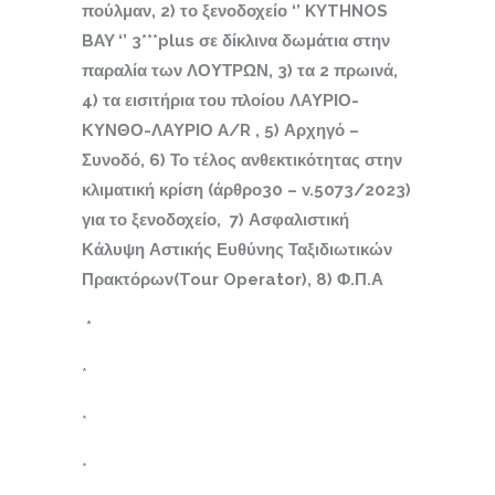
πούλμαν, 2) το ξενοδοχείο
‘’
KYTHNOS
BAY
‘’ 3***
plus
σε δίκλινα δωμάτια στην
παραλία των ΛΟΥΤΡΩΝ, 3) τα 2 πρωινά,
4) τα εισιτήρια του πλοίου ΛΑΥΡΙΟ-
ΚΥΝΘΟ-ΛΑΥΡΙΟ
A
/
R
, 5) Αρχηγό –
Συνοδό, 6) Το τέλος ανθεκτικότητας στην
κλιματική κρίση (άρθρο30 –
v
.5073/2023)
για το ξενοδοχείο, 7) Ασφαλιστική
Κάλυψη Αστικής Ευθύνης Ταξιδιωτικών
Πρακτόρων(
Tour
Operator
), 8) Φ.Π.Α
*
*
*
*