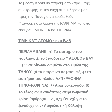
Το μεσσημεράκι θα πάρουμε το καράβι της
επιστροφής με την ευχή οι επικλήσεις μας
προς την Παναγία να ευοδωθούν….
Φτάνουμε στο λιμάνι της ΡΑΦΗΜΑ και από
εκεί για ΟΜΟΝΟΙΑ και ΠΕΙΡΑΙΑ.
ΤΙΜΗ ΚΑΤ’ ΑΤΟΜΟ :
220
Β/Β
ΠΕΡΙΛΑΜΒΑΝΕΙ
: 1) Το εισιτήριο του
πούλμαν, 2) το ξενοδοχείο ‘’
ΑΕ
OLOS
BAY
‘’ 3***
σε δίκλινα δωμάτια στο λιμάνι της
ΤΗΝΟΥ, 3) τα 2 πρωινά σε μπουφέ, 4) τα
εισιτήρια του πλοίου
A
/
R
(ΡΑΦΗΝΑ-
ΤΗΝΟ-ΡΑΦΗΝΑ), 5) Αρχηγό-Συνοδό, 6)
Το τέλος ανθεκτικότητας στην κλιματική
κρίση (άρθρο30 –
v
.5073/2023) για το
ξενοδοχείο,
7) Ασφαλιστική Κάλυψη