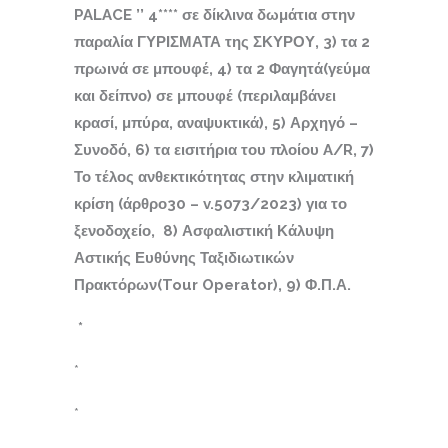
PALACE
’’ 4****
σε δίκλινα δωμάτια στην
παραλία ΓΥΡΙΣΜΑΤΑ της ΣΚΥΡΟΥ, 3) τα 2
πρωινά σε μπουφέ, 4) τα 2 Φαγητά(γεύμα
και δείπνο) σε μπουφέ (περιλαμβάνει
κρασί, μπύρα, αναψυκτικά), 5) Αρχηγό –
Συνοδό, 6) τα εισιτήρια του πλοίου
A
/
R
, 7)
Το τέλος ανθεκτικότητας στην κλιματική
κρίση (άρθρο30 –
v
.5073/2023) για το
ξενοδοχείο, 8) Ασφαλιστική Κάλυψη
Αστικής Ευθύνης Ταξιδιωτικών
Πρακτόρων(
Tour
Operator
), 9) Φ.Π.Α.
*
*
*