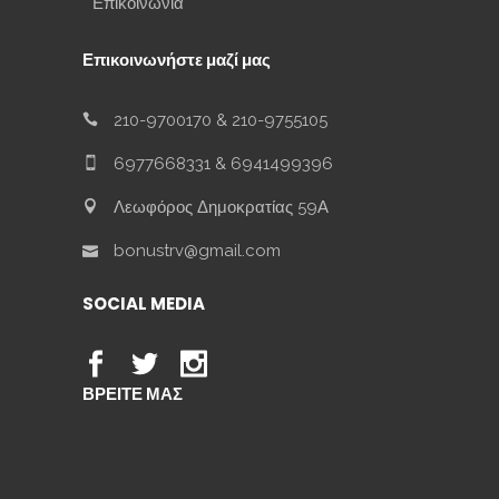
Επικοινωνία
Επικοινωνήστε μαζί μας
210-9700170
&
210-9755105
6977668331
&
6941499396
Λεωφόρος Δημοκρατίας 59Α
bonustrv@gmail.com
SOCIAL MEDIA
ΒΡΕΙΤΕ ΜΑΣ