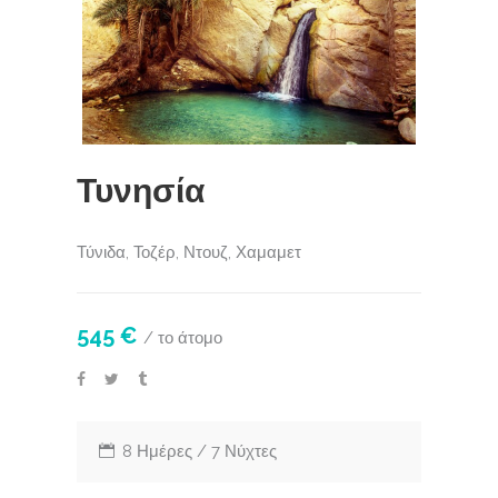
Τυνησία
Τύνιδα, Τοζέρ, Ντουζ, Χαμαμετ
545 €
/ το άτομο
8 Ημέρες / 7 Νύχτες