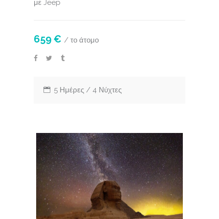
με Jeep
659 €
/ το άτομο
5 Ημέρες / 4 Νύχτες