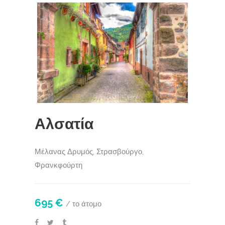
Αλσατία
Μέλανας Δρυμός, Στρασβούργο,
Φρανκφούρτη
695 €
/ το άτομο