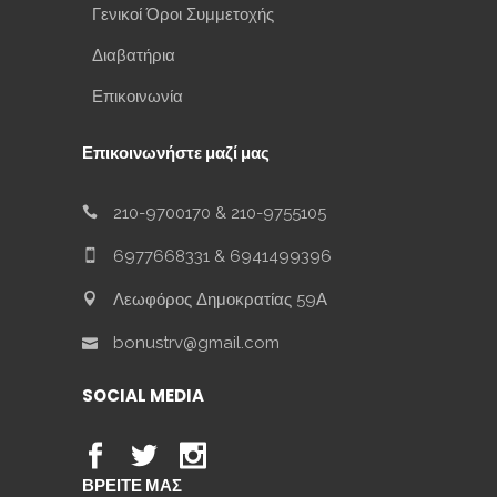
Γενικοί Όροι Συμμετοχής
Διαβατήρια
Επικοινωνία
Επικοινωνήστε μαζί μας
210-9700170
&
210-9755105
6977668331
&
6941499396
Λεωφόρος Δημοκρατίας 59Α
bonustrv@gmail.com
SOCIAL MEDIA
ΒΡΕΙΤΕ ΜΑΣ