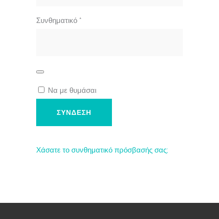
Απαιτείται
Συνθηματικό
*
Να με θυμάσαι
ΣΎΝΔΕΣΗ
Χάσατε το συνθηματικό πρόσβασής σας;