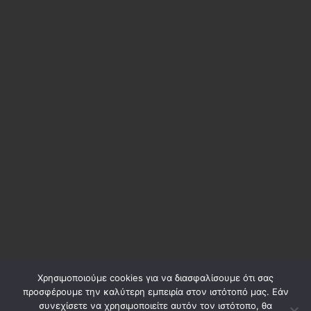
Χρησιμοποιούμε cookies για να διασφαλίσουμε ότι σας
προσφέρουμε την καλύτερη εμπειρία στον ιστότοπό μας. Εάν
συνεχίσετε να χρησιμοποιείτε αυτόν τον ιστότοπο, θα
Bonus Travel © 2021 – All Rights Reserved