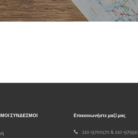
ΙΜΟΙ ΣΥΝΔΕΣΜΟΙ
Επικοινωνήστε μαζί μας
210-9700170
&
210-97551
κή