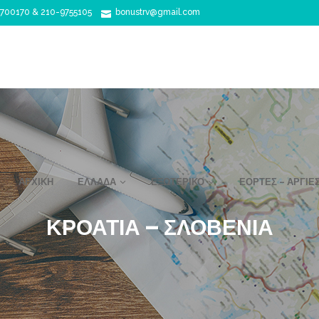
700170 & 210-9755105
bonustrv@gmail.com
ΑΡΧΙΚΉ
ΕΛΛΆΔΑ
ΕΞΩΤΕΡΙΚΌ
ΕΟΡΤΈΣ – ΑΡΓΊΕ
ΚΡΟΑΤΊΑ – ΣΛΟΒΕΝΊΑ