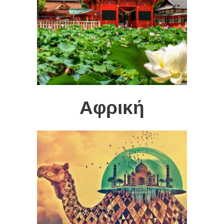
Αφρική